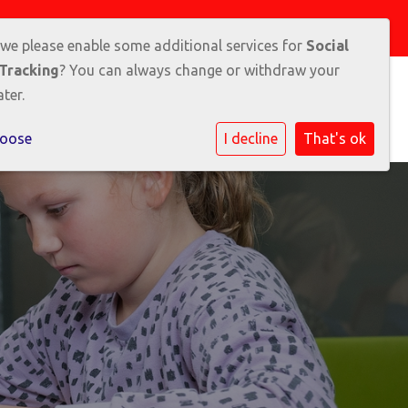
Hoekstra
 we please enable some additional services for
Social
Tracking
? You can always change or withdraw your
ter.
rmatie
Ouders
Leerlingen
Contact
hoose
I decline
That's ok