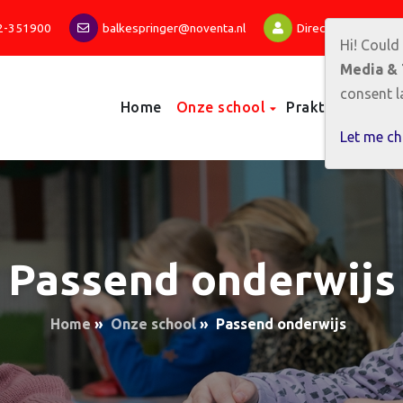
2-351900
balkespringer@noventa.nl
Directeur: Hesder 
Hi! Could
Media & 
consent la
Home
Onze school
Praktische info
Let me c
Passend onderwijs
Home
»
Onze school
»
Passend onderwijs