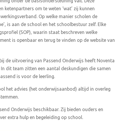
ning onder de basisondersteuning valt. Deze
 en ketenpartners om te weten ‘wat’ zij kunnen
nwerkingsverband. Op welke manier scholen de
e’, is aan de school en het schoolbestuur zelf. Elke
sprofiel (SOP), waarin staat beschreven welke
ment is openbaar en terug te vinden op de website van
ij de uitvoering van Passend Onderwijs heeft Noventa
In dit team zitten een aantal deskundigen die samen
ssend is voor de leerling.
ol het advies (het onderwijsaanbod) altijd in overleg
fstemmen.
send Onderwijs beschikbaar. Zij bieden ouders en
ver extra hulp en begeleiding op school.